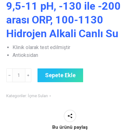
9,5-11 pH, -130 ile -200
₺300,00.
arası ORP, 100-1130
Hidrojen Alkali Canlı Su
Klinik olarak test edilmiştir
Antioksidan
Extant
Sepete Ekle
﹣
﹢
Ozonlu
İyonize
Alkali
Kategoriler:
İçme Suları
Canlı
Su
9,5-
11
Bu ürünü paylaş
pH