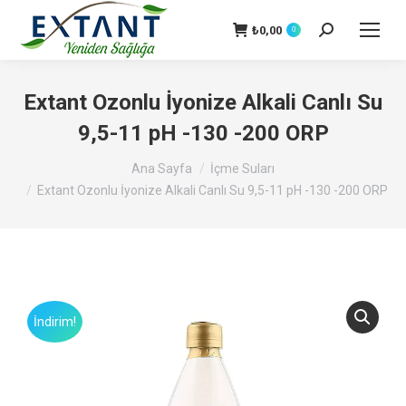
₺
0,00
Search:
0
Extant Ozonlu İyonize Alkali Canlı Su
9,5-11 pH -130 -200 ORP
You are here:
Ana Sayfa
İçme Suları
Extant Ozonlu İyonize Alkali Canlı Su 9,5-11 pH -130 -200 ORP
İndirim!