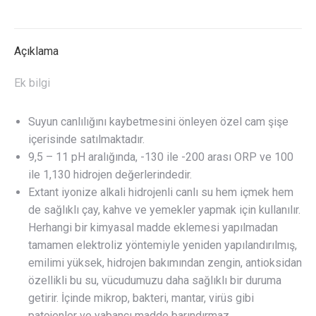
-130
-200
ORP
Açıklama
adet
Ek bilgi
Suyun canlılığını kaybetmesini önleyen özel cam şişe
içerisinde satılmaktadır.
9,5 – 11 pH aralığında, -130 ile -200 arası ORP ve 100
ile 1,130 hidrojen değerlerindedir.
Extant iyonize alkali hidrojenli canlı su hem içmek hem
de sağlıklı çay, kahve ve yemekler yapmak için kullanılır.
Herhangi bir kimyasal madde eklemesi yapılmadan
tamamen elektroliz yöntemiyle yeniden yapılandırılmış,
emilimi yüksek, hidrojen bakımından zengin, antioksidan
özellikli bu su, vücudumuzu daha sağlıklı bir duruma
getirir. İçinde mikrop, bakteri, mantar, virüs gibi
patojenler ve yabancı madde barındırmaz.