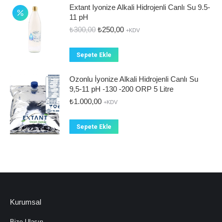
Extant Iyonize Alkali Hidrojenli Canlı Su 9.5-
11 pH
Orijinal
Şu
₺
300,00
₺
250,00
+KDV
fiyat:
andaki
₺300,00.
fiyat:
Sepete Ekle
₺250,00.
Ozonlu İyonize Alkali Hidrojenli Canlı Su
9,5-11 pH -130 -200 ORP 5 Litre
₺
1.000,00
+KDV
Sepete Ekle
Kurumsal
Bize Ulaşın