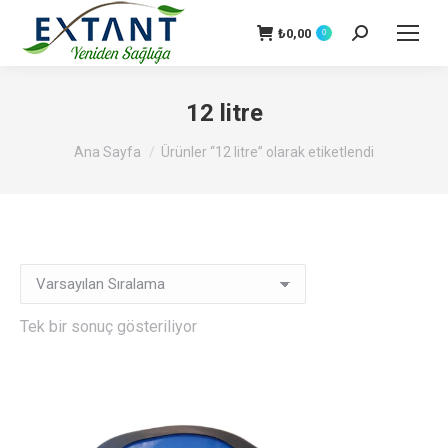
₺
0,00
Search:
0
12 litre
You are here:
Ana Sayfa
Ürünler “12 litre” olarak etiketlendi
Tek bir sonuç gösteriliyor